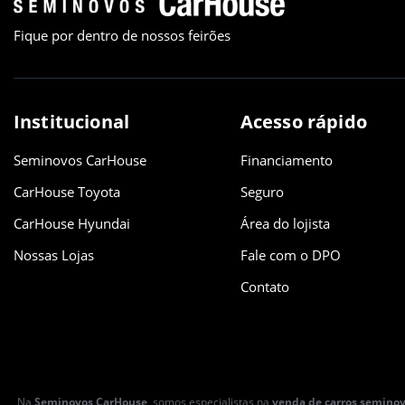
Fique por dentro de nossos feirões
Institucional
Acesso rápido
Seminovos CarHouse
Financiamento
CarHouse Toyota
Seguro
CarHouse Hyundai
Área do lojista
Nossas Lojas
Fale com o DPO
Contato
Na
Seminovos CarHouse
, somos especialistas na
venda de carros semino