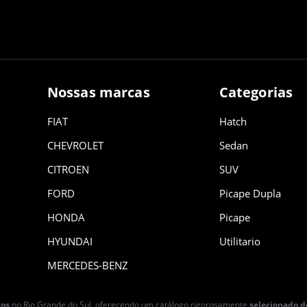
Nossas marcas
Categorias
FIAT
Hatch
CHEVROLET
Sedan
CITROEN
SUV
FORD
Picape Dupla
HONDA
Picape
HYUNDAI
Utilitario
MERCEDES-BENZ
vos
no Rio Grande do Sul, oferecendo um catálogo rigorosamente
selecionado d