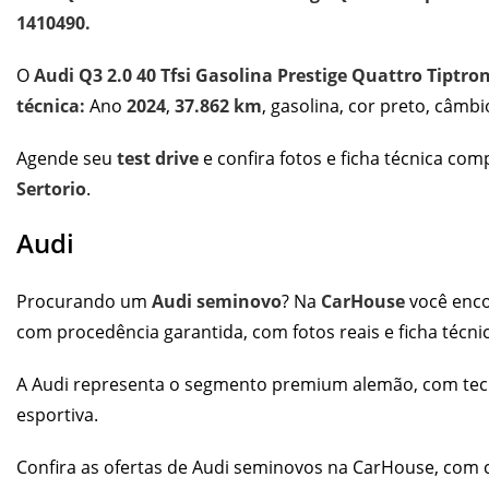
1410490.
O
Audi Q3 2.0 40 Tfsi Gasolina Prestige Quattro Tiptron
técnica:
Ano
2024
,
37.862 km
, gasolina, cor preto, câmb
Agende seu
test drive
e confira fotos e ficha técnica co
Sertorio
.
Audi
Procurando um
Audi seminovo
? Na
CarHouse
você enco
com procedência garantida, com fotos reais e ficha técni
A Audi representa o segmento premium alemão, com tecn
esportiva.
Confira as
ofertas de Audi seminovos
na CarHouse, com co