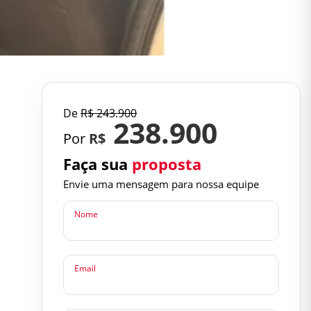
De
R$
243.900
238.900
Por
R$
Faça sua
proposta
Envie uma mensagem para nossa equipe
Nome
Email