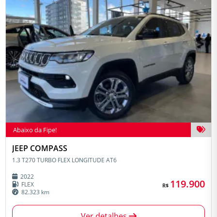
Abaixo da Fipe!
JEEP COMPASS
1.3 T270 TURBO FLEX LONGITUDE AT6
2022
119.900
FLEX
R$
82.323 km
Ver detalhes