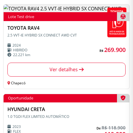
Lote Test drive
TOYOTA RAV4
2.5 VVT-IE HYBRID SX CONNECT AWD CVT
2024
269.900
HIBRIDO
R$
22.221 km
Ver detalhes
Chapecó
Oportunidade
HYUNDAI CRETA
1.0 TGDI FLEX LIMITED AUTOMÁTICO
2023
R$ 118.900
De
FLEX