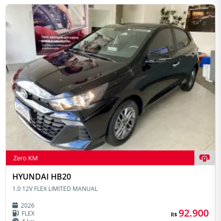
Zero KM
HYUNDAI HB20
1.0 12V FLEX LIMITED MANUAL
2026
92.900
FLEX
R$