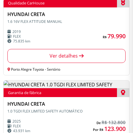
Qualidade CarHouse
HYUNDAI CRETA
1.6 16V FLEX ATTITUDE MANUAL
2019
79.990
FLEX
R$
75.835 km
Ver detalhes
Porto Alegre Toyota - Sertório
Garantia de fábrica
HYUNDAI CRETA
1.0 TGDI FLEX LIMITED SAFETY AUTOMÁTICO
2025
R$ 132.800
De
FLEX
123.900
Por R$
43.931 km