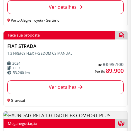
Ver detalhes
Porto Alegre Toyota - Sertório
Faça sua proposta
FIAT STRADA
1.3 FIREFLY FLEX FREEDOM CS MANUAL
2024
R$ 95.100
De
FLEX
89.900
Por R$
53.260 km
Ver detalhes
Gravataí
Meganegociação