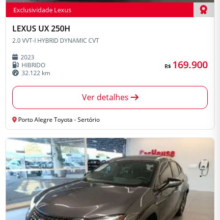
Exclusividade Lexus
TOYO
LEXUS UX 250H
CITROEN
MINI
JEEP
2.0 VVT-I HYBRID DYNAMIC CVT
2023
VOLKSW
169.900
HIBRIDO
MITSUBISHI
R$
FIAT
32.122 km
Ver detalhes
Porto Alegre Toyota - Sertório