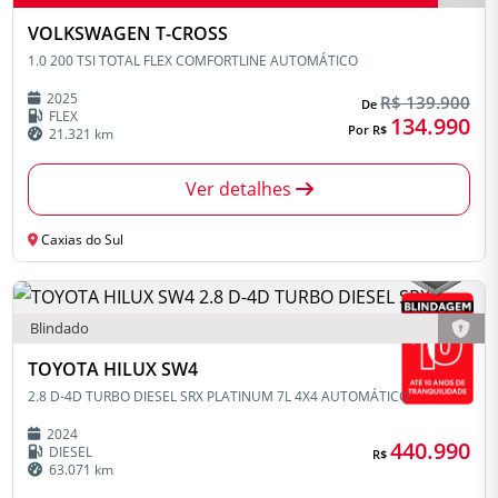
VOLKSWAGEN T-CROSS
1.0 200 TSI TOTAL FLEX COMFORTLINE AUTOMÁTICO
2025
R$ 139.900
De
FLEX
134.990
Por R$
21.321 km
Ver detalhes
Caxias do Sul
Blindado
TOYOTA HILUX SW4
2.8 D-4D TURBO DIESEL SRX PLATINUM 7L 4X4 AUTOMÁTICO
2024
440.990
DIESEL
R$
63.071 km