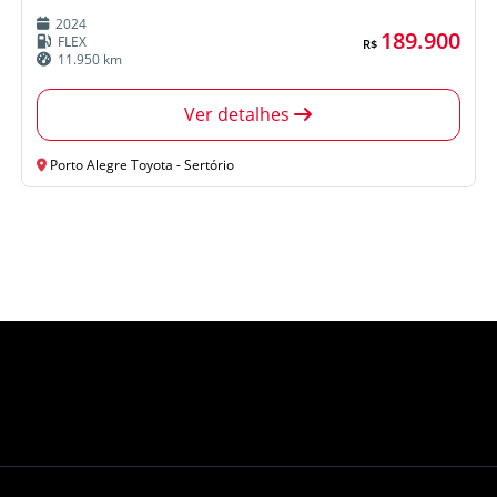
2024
189.900
FLEX
R$
11.950 km
Ver detalhes
Porto Alegre Toyota - Sertório