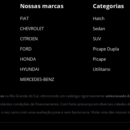
Nossas marcas
Categorias
FIAT
Hatch
CHEVROLET
Sedan
CITROEN
SUV
FORD
Picape Dupla
HONDA
Picape
HYUNDAI
Utilitario
MERCEDES-BENZ
vos
no Rio Grande do Sul, oferecendo um catálogo rigorosamente
selecionado d
elentes condições de financiamento. Com forte presença em diversas cidades do 
r o seu carro com uma avaliação justa e sem burocracia. Visite uma das nossas 