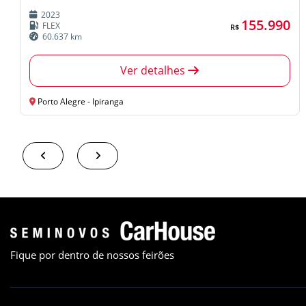
2023
155.990
FLEX
R$
60.637 km
Ver detalhes
Porto Alegre - Ipiranga
Fique por dentro de nossos feirões