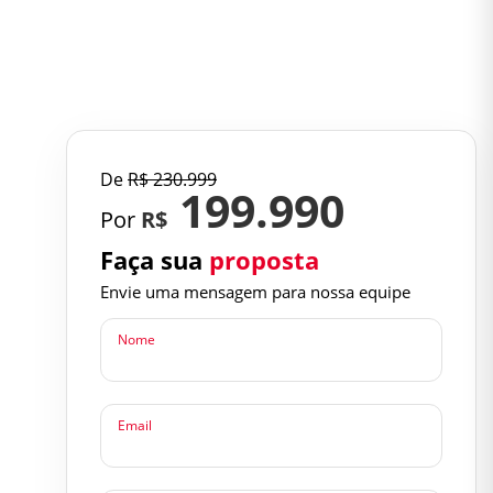
De
R$
230.999
199.990
Por
R$
Faça sua
proposta
Envie uma mensagem para nossa equipe
Nome
Email