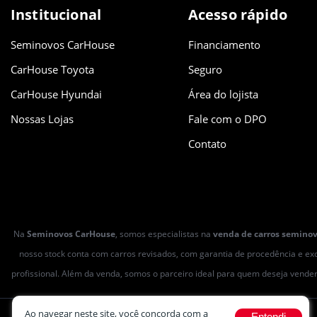
Institucional
Acesso rápido
Seminovos CarHouse
Financiamento
CarHouse Toyota
Seguro
CarHouse Hyundai
Área do lojista
Nossas Lojas
Fale com o DPO
Contato
Na
Seminovos CarHouse
, somos especialistas na
venda de carros semino
nosso stock conta com carros revisados, com garantia de procedência e exc
profissional. Além da venda, somos o parceiro ideal para quem deseja vende
Ao navegar neste site, você concorda com a
Entendi