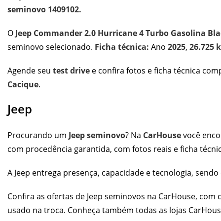
seminovo 1409102.
O
Jeep Commander 2.0 Hurricane 4 Turbo Gasolina Bl
seminovo selecionado.
Ficha técnica:
Ano
2025
,
26.725 
Agende seu
test drive
e confira fotos e ficha técnica co
Cacique
.
Jeep
Procurando um
Jeep seminovo
? Na
CarHouse
você encon
com procedência garantida, com fotos reais e ficha técni
A Jeep entrega presença, capacidade e tecnologia, send
Confira as
ofertas de Jeep seminovos
na CarHouse, com co
usado na troca. Conheça também todas as
lojas CarHou