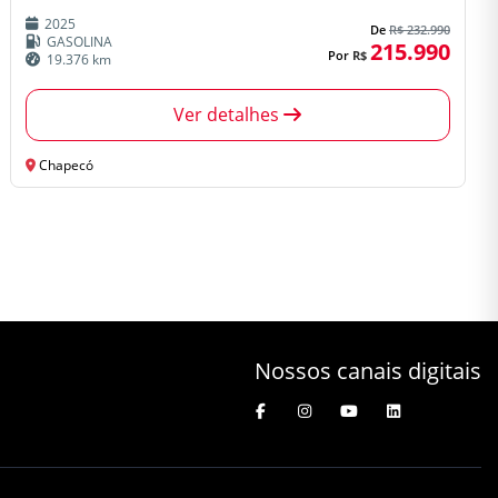
2025
De
R$ 232.990
GASOLINA
215.990
Por
R$
19.376 km
Ver detalhes
Chapecó
Nossos canais digitais