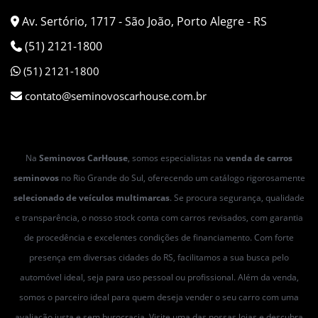
Av. Sertório, 1717 - São João, Porto Alegre - RS
(51) 2121-1800
(51) 2121-1800
contato@seminovoscarhouse.com.br
Na
Seminovos CarHouse
, somos especialistas na
venda de carros
seminovos
no Rio Grande do Sul, oferecendo um catálogo rigorosamente
selecionado de veículos multimarcas
. Se procura segurança, qualidade
e transparência, o nosso stock conta com carros revisados, com garantia
de procedência e excelentes condições de financiamento. Com forte
presença em diversas cidades do RS, facilitamos a sua busca pelo
automóvel ideal, seja para uso pessoal ou profissional. Além da venda,
somos o parceiro ideal para quem deseja vender o seu carro com uma
avaliação justa e sem burocracia. Visite uma das nossas lojas e descubra