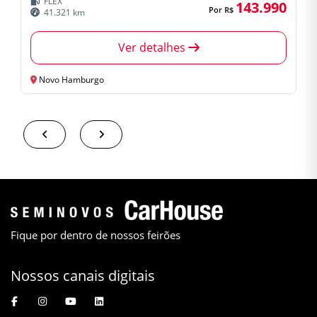
FLEX
143.990
Por
R$
41.321 km
Ver detalhes
Novo Hamburgo
Fique por dentro de nossos feirões
Nossos canais digitais