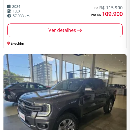
2024
R$ 115.900
De
FLEX
109.900
Por R$
57.033 km
Ver detalhes
Erechim