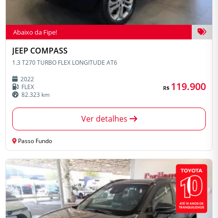
Abaixo da Fipe!
JEEP COMPASS
1.3 T270 TURBO FLEX LONGITUDE AT6
2022
119.900
FLEX
R$
82.323 km
Ver detalhes
Passo Fundo