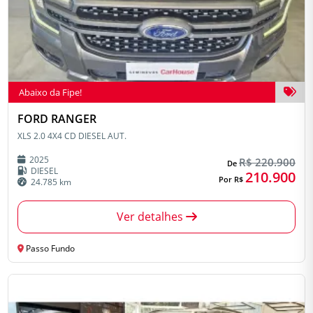
Abaixo da Fipe!
FORD RANGER
XLS 2.0 4X4 CD DIESEL AUT.
2025
R$ 220.900
De
DIESEL
210.900
Por R$
24.785 km
Ver detalhes
Passo Fundo