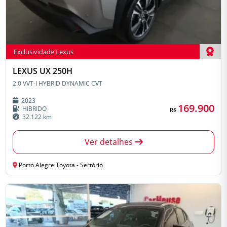
Exclusividade Lexus
LEXUS UX 250H
2.0 VVT-I HYBRID DYNAMIC CVT
2023
169.900
HIBRIDO
R$
32.122 km
Ver detalhes
Porto Alegre Toyota - Sertório