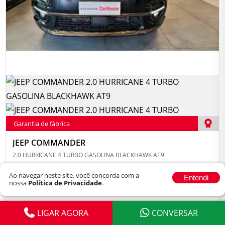
Garantia de fábrica
JEEP COMMANDER
2.0 HURRICANE 4 TURBO GASOLINA BLACKHAWK AT9
2025
R$ 232.990
Ao navegar neste site, você concorda com a
De
Entendi
GASOLINA
215.990
nossa
Política de Privacidade
.
Por R$
19.376 km
LIGAR AGORA
Ver detalhes
CONVERSAR