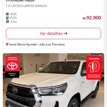
HYUNDAI HB20
1.0 12V FLEX LIMITED MANUAL
2026
92.900
FLEX
R$
4 km
Ver detalhes
Santa Maria Hyundai – João Luiz Pozzobon