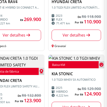
OTA RAV4
HYUNDAI CRETA
2.5 VVT-IE HYBRID SX CONNECT AWD CVT
1.0 TGDI FLEX LIMITED AUTOMÁTICO
24
2023
R$ 118.900
De
269.900
BRIDO
FLEX
R$
110.900
Por R$
.221 km
71.471 km
Ver detalhes
Ver detalhes
pecó
Gravataí
Baixa KM
tia de fábrica
KIA STONIC
1.0 TGDI MHEV SX AUTOMÁTICO
NDAI CRETA
1.0 TGDI FLEX LIMITED SAFETY AUTOMÁTICO
2025
R$ 129.900
De
HIBRIDO
124.900
25
Por R$
R$ 132.800
4.222 km
De
EX
123.900
Por R$
.931 km