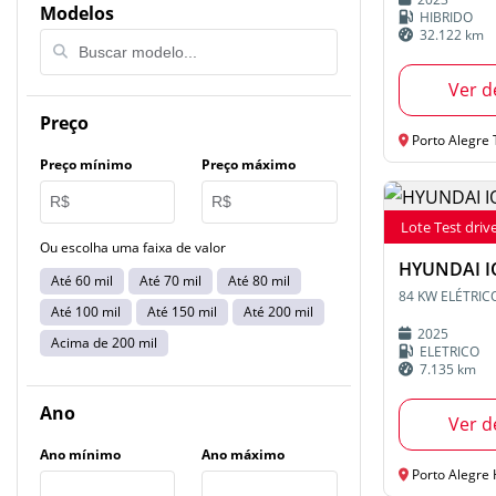
Modelos
HIBRIDO
32.122 km
Ver d
Preço
Porto Alegre T
Preço mínimo
Preço máximo
Lote Test driv
Ou escolha uma faixa de valor
HYUNDAI I
Até 60 mil
Até 70 mil
Até 80 mil
84 KW ELÉTRI
Até 100 mil
Até 150 mil
Até 200 mil
2025
Acima de 200 mil
ELETRICO
7.135 km
Ano
Ver d
Ano mínimo
Ano máximo
Porto Alegre 