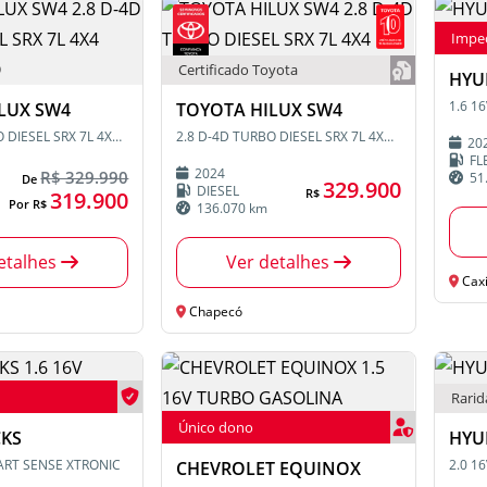
Impe
Certificado Toyota
HYU
1.6 1
LUX SW4
TOYOTA HILUX SW4
2.8 D-4D TURBO DIESEL SRX 7L 4X4 AUTOMÁTICO
2.8 D-4D TURBO DIESEL SRX 7L 4X4 AUTOMÁTICO
20
FL
2024
R$ 329.990
51
De
329.900
DIESEL
R$
319.900
Por R$
136.070 km
etalhes
Ver detalhes
Caxi
Chapecó
Rari
Único dono
CKS
HYU
TART SENSE XTRONIC
CHEVROLET EQUINOX