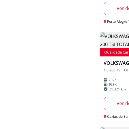
Ver d
Porto Alegre T
Qualidade Ca
VOLKSWAG
2025
FLEX
21.321 km
Ver d
Caxias do Sul