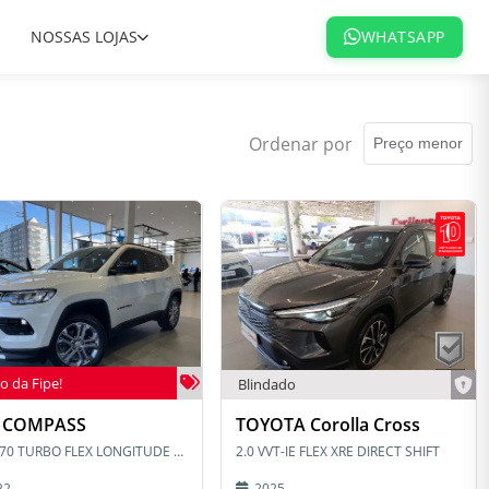
NOSSAS LOJAS
WHATSAPP
Ordenar por
o da Fipe!
Blindado
P COMPASS
TOYOTA Corolla Cross
1.3 T270 TURBO FLEX LONGITUDE AT6
2.0 VVT-IE FLEX XRE DIRECT SHIFT
22
2025