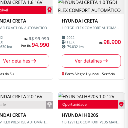
cável
NDAI CRETA
HYUNDAI CRETA
6V FLEX ACTION AUTOMÁTICO
1.0 TGDI FLEX COMFORT AUTOMÁTICO
22
2022
R$ 99.990
De
98.900
EX
FLEX
R$
94.990
Por R$
.630 km
79.832 km
Ver detalhes
Ver detalhes
as do Sul
Porto Alegre Hyundai - Sertório
Oportunidade
dade
NDAI CRETA
HYUNDAI HB20S
2.0 16V FLEX PRESTIGE AUTOMÁTICO
1.0 12V FLEX COMFORT PLUS MANUAL