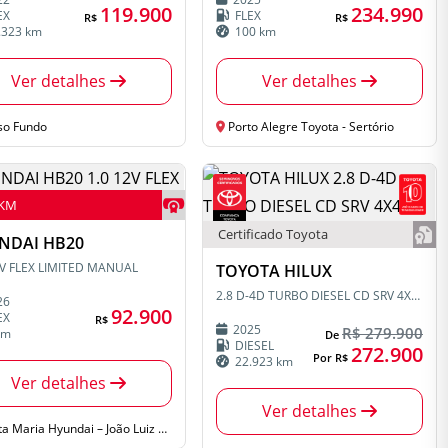
119.900
234.990
EX
FLEX
R$
R$
.323 km
100 km
Ver detalhes
Ver detalhes
so Fundo
Porto Alegre Toyota - Sertório
 KM
Certificado Toyota
NDAI HB20
2V FLEX LIMITED MANUAL
TOYOTA HILUX
2.8 D-4D TURBO DIESEL CD SRV 4X4 AUTOMÁTICO
26
92.900
EX
R$
2025
R$ 279.900
km
De
DIESEL
272.900
Por R$
22.923 km
Ver detalhes
Ver detalhes
 Maria Hyundai – João Luiz Pozzobon