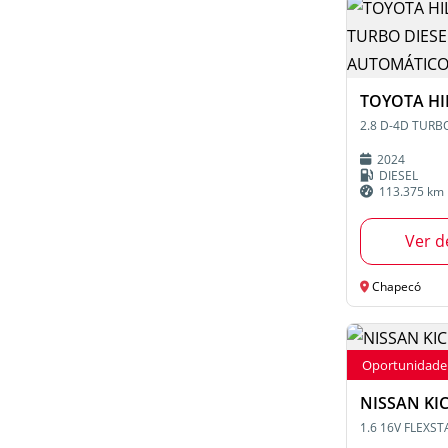
TOYOTA HI
2024
DIESEL
113.375 km
Ver d
Chapecó
Oportunidade
NISSAN KI
1.6 16V FLEXS