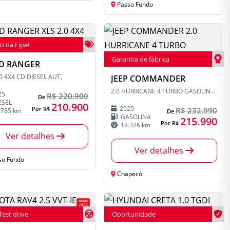
Passo Fundo
o da Fipe!
Garantia de fábrica
D RANGER
.0 4X4 CD DIESEL AUT.
JEEP COMMANDER
2.0 HURRICANE 4 TURBO GASOLINA BLACKHAWK AT9
25
R$ 220.900
De
ESEL
210.900
2025
Por R$
R$ 232.990
.785 km
De
GASOLINA
215.990
Por R$
19.376 km
Ver detalhes
Ver detalhes
so Fundo
Chapecó
Test drive
Oportunidade