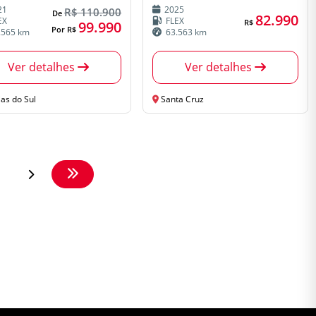
21
2025
R$ 110.900
De
82.990
EX
FLEX
R$
99.990
Por R$
.565 km
63.563 km
Ver detalhes
Ver detalhes
as do Sul
Santa Cruz