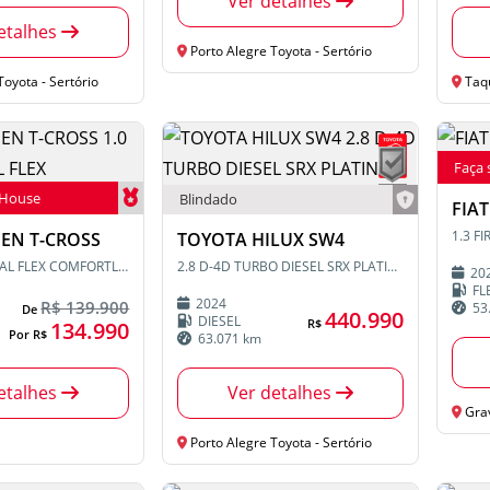
Ver detalhes
etalhes
Porto Alegre Toyota - Sertório
oyota - Sertório
Taq
Faça 
rHouse
Blindado
FIA
EN T-CROSS
TOYOTA HILUX SW4
1.0 200 TSI TOTAL FLEX COMFORTLINE AUTOMÁTICO
2.8 D-4D TURBO DIESEL SRX PLATINUM 7L 4X4 AUTOMÁTICO
20
FL
2024
R$ 139.900
53
De
440.990
DIESEL
R$
134.990
Por R$
63.071 km
etalhes
Ver detalhes
Grav
Porto Alegre Toyota - Sertório