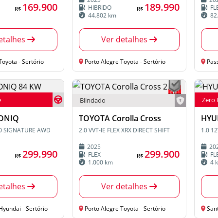
MINI
169.900
189.990
KIA
HIBRIDO
FL
R$
R$
44.802 km
82
FIAT
VOLKSWAGE
N
MITSUBISHI
etalhes
Ver detalhes
oyota - Sertório
Porto Alegre Toyota - Sertório
Pas
e
Zero
Blindado
ONIQ
TOYOTA Corolla Cross
HYU
CO SIGNATURE AWD
2.0 VVT-IE FLEX XRX DIRECT SHIFT
1.0 1
2025
20
299.990
299.900
FLEX
FL
R$
R$
1.000 km
4 
etalhes
Ver detalhes
Hyundai - Sertório
Porto Alegre Toyota - Sertório
Santa