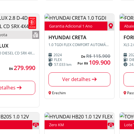
Garantia Adicional 1 Ano
Abaix
yota
HYUNDAI CRETA
FOR
1.0 TGDI FLEX COMFORT AUTOMÁTICO
XLS 2
LUX
2.8 D-4D TURBO DIESEL CD SRX 4X4 AUTOMÁTICO
2024
20
R$ 115.900
De
FLEX
DI
109.900
Por R$
57.033 km
24
279.990
R$
Ver detalhes
etalhes
Erechim
Pas
Zero KM
Lote 