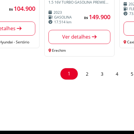
1.5 16V TURBO GASOLINA PREMIER AWD AUTOMÁTICO
20
104.900
FL
R$
2023
73
149.900
GASOLINA
R$
17.514 km
etalhes
Ver detalhes
Hyundai - Sertório
Caxi
Erechim
1
2
3
4
5