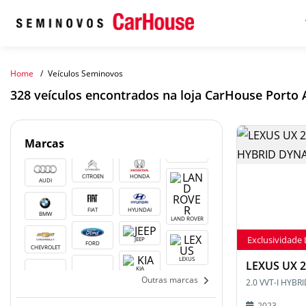
Home
Veículos Seminovos
Marcas
CITROEN
HONDA
AUDI
FIAT
HYUNDAI
BMW
LAND ROVER
Exclusividade
JEEP
FORD
CHEVROLET
LEXUS
LEXUS UX 
KIA
Outras marcas
2.0 VVT-I HYBR
2023