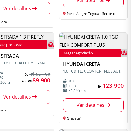
Ver detalhes
Ver detalhes
Porto Alegre Toyota - Sertório
uara
sua proposta
Meganegociação
T STRADA
1.3 FIREFLY FLEX FREEDOM CS MANUAL
HYUNDAI CRETA
1.0 TGDI FLEX COMFORT PLUS AUTOMÁTICO
24
R$ 95.100
De
EX
89.900
2025
Por R$
.260 km
123.900
FLEX
R$
31.195 km
Ver detalhes
Ver detalhes
ataí
Gravataí