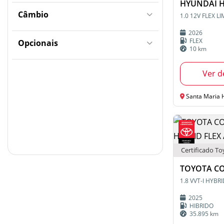
HYUNDAI 
Câmbio
1.0 12V FLEX 
2026
FLEX
Opcionais
10 km
Ver d
Santa Maria Hyund
Certificado To
TOYOTA C
2025
HIBRIDO
35.895 km