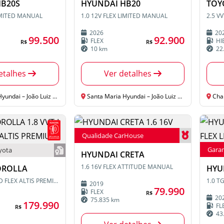
HB20S
HYUNDAI HB20
TOY
LIMITED MANUAL
1.0 12V FLEX LIMITED MANUAL
2026
20
99.500
92.900
FLEX
HI
R$
R$
10 km
22
etalhes
Ver detalhes
ai – João Luiz Pozzobon
Santa Maria Hyundai – João Luiz Pozzobon
Cha
Qualidade CarHouse
Garan
yota
HYUNDAI CRETA
1.6 16V FLEX ATTITUDE MANUAL
OROLLA
HYU
1.8 VVT-I HYBRID FLEX ALTIS PREMIUM CVT
2019
79.990
FLEX
R$
20
75.835 km
179.990
FL
R$
43