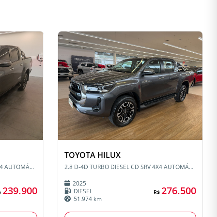
TOYOTA HILUX
2.8 D-4D TURBO DIESEL CD SRV 4X4 AUTOMÁTICO
2.8 D-4D TURBO DIESEL CD SRV 4X4 AUTOMÁTICO
2025
239.900
276.500
DIESEL
$
R$
51.974 km