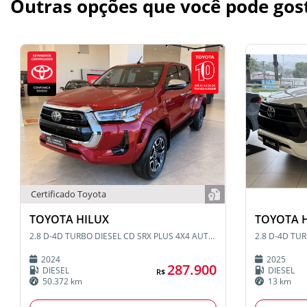
Outras opções que você pode gos
Certificado Toyota
TOYOTA HILUX
TOYOTA 
2.8 D-4D TURBO DIESEL CD SRX PLUS 4X4 AUTOMÁTICO
2024
2025
287.900
DIESEL
DIESEL
R$
50.372 km
13 km