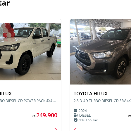
tar
HILUX
TOYOTA HILUX
2.8 D-4D TURBO DIESEL CD POWER PACK 4X4 AUTOMATICO
2024
249.900
DIESEL
R$
R
118.099 km