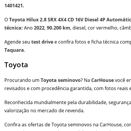
1401421.
O
Toyota Hilux 2.8 SRX 4X4 CD 16V Diesel 4P Automáti
técnica:
Ano
2022
,
90.200 km
, diesel, cor vermelho, câm
Agende seu
test drive
e confira fotos e ficha técnica co
Taquara
.
Toyota
Procurando um
Toyota seminovo
? Na
CarHouse
você en
revisados e com procedência garantida, com fotos reais e
Reconhecida mundialmente pela durabilidade, segurança
valorização no mercado de revenda.
Confira as
ofertas de Toyota seminovos
na CarHouse, com