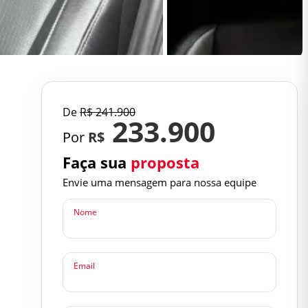
De
R$
241.900
233.900
Por
R$
Faça sua
proposta
Envie uma mensagem para nossa equipe
Nome
Email